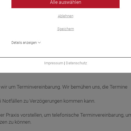
Alle auswählen
Ablehnen
Speichern
Details anzeigen
Impressum
|
Datenschutz
n wir um Terminvereinbarung. Wir bemühen uns, die Termine
bei Notfällen zu Verzögerungen kommen kann.
erer Praxis vorstellen, um telefonische Terminvereinbarung, u
zen zu können.