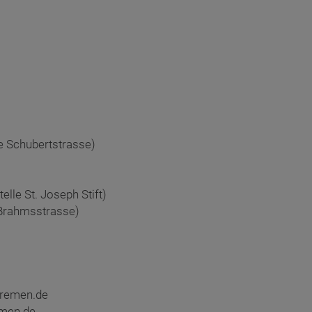
ie Schubertstrasse)
telle St. Joseph Stift)
e Brahmsstrasse)
bremen.de
men.de