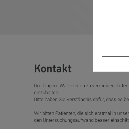
Kontakt
Um längere Wartezeiten zu vermeiden, bitte
einzuhalten.
Bitte haben Sie Verständnis dafür, dass es 
Wir bitten Patienten, die sich erstmal in uns
den Untersuchungsaufwand besser einschät